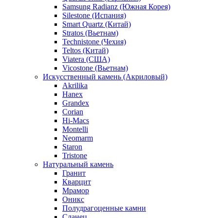
Samsung Radianz (Южная Корея)
Silestone (Испания)
Smart Quartz (Китай)
Stratos (Вьетнам)
Technistone (Чехия)
Teltos (Китай)
Viatera (США)
Vicostone (Вьетнам)
Искусственный камень (Акриловый)
Akrilika
Hanex
Grandex
Corian
Hi-Macs
Montelli
Neomarm
Staron
Tristone
Натуральный камень
Гранит
Кварцит
Мрамор
Оникс
Полудрагоценные камни
Сланец