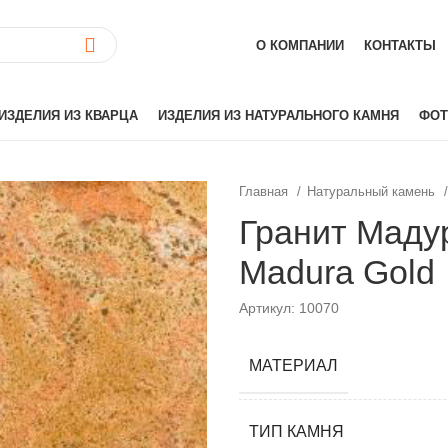
О КОМПАНИИ
КОНТАКТЫ
ИЗДЕЛИЯ ИЗ КВАРЦА
ИЗДЕЛИЯ ИЗ НАТУРАЛЬНОГО КАМНЯ
ФОТ
Главная
Натуральный камень
ай)
Akrilika
Гранит Мадур
Hanex
Madura Gold
Grandex
аиль)
Corian
Артикул: 10070
Hi-Macs
лия)
Montelli
МАТЕРИАЛ
Neomarm
й)
Staron
ТИП КАМНЯ
Tristone