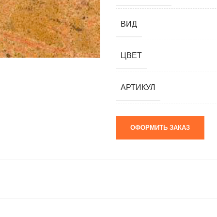
мания)
 (Южная
ВИД
я)
ЦВЕТ
ай)
я)
АРТИКУЛ
м)
ОФОРМИТЬ ЗАКАЗ
 камни