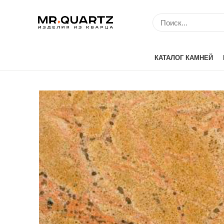
КАТАЛОГ КАМНЕЙ
Avant Quartz (Кит
Belenco (Турция)
Bitto (Китай)
Caesarstone (Изр
Cambria (США)
Compac (Португа
Crystal (Китай)
Etna Quartz (Кита
IDS (Китай)