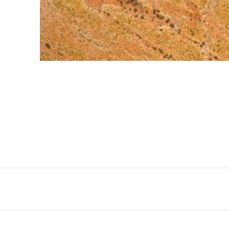
QuartzForms (Гер
Samsung Radianz
Корея)
Silestone (Испани
Smart Quartz (Кит
Stratos (Вьетнам)
Technistone (Чехи
Teltos (Китай)
Viatera (США)
Vicostone (Вьетна
Гранит
Кварцит
Мрамор
Оникс
Полудрагоценные