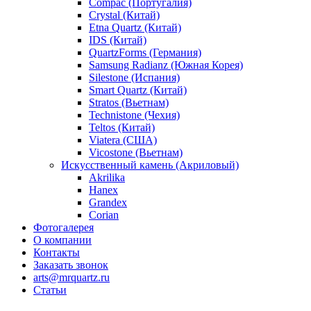
Compac (Португалия)
Crystal (Китай)
Etna Quartz (Китай)
IDS (Китай)
QuartzForms (Германия)
Samsung Radianz (Южная Корея)
Silestone (Испания)
Smart Quartz (Китай)
Stratos (Вьетнам)
Technistone (Чехия)
Teltos (Китай)
Viatera (США)
Vicostone (Вьетнам)
Искусственный камень (Акриловый)
Akrilika
Hanex
Grandex
Corian
Фотогалерея
О компании
Контакты
Заказать звонок
arts@mrquartz.ru
Статьи