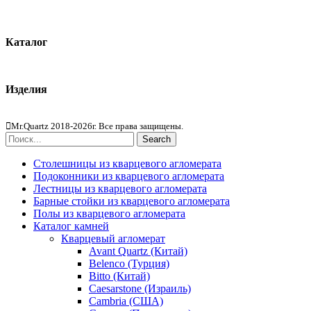
О компании
Контакты
Каталог
Кварцевый агломерат
Изделия
Столешницы из агломерата
Mr.Quartz 2018-2026г. Все права защищены.
Search
Столешницы из кварцевого агломерата
Подоконники из кварцевого агломерата
Лестницы из кварцевого агломерата
Барные стойки из кварцевого агломерата
Полы из кварцевого агломерата
Каталог камней
Кварцевый агломерат
Avant Quartz (Китай)
Belenco (Турция)
Bitto (Китай)
Caesarstone (Израиль)
Cambria (США)