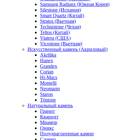
Samsung Radianz (Южная Корея)
Silestone (Испания)
Smart Quartz (Китай)
Stratos (Вьетнам)
Technistone (Чехия)
Teltos (Китай)
Viatera (США)
Vicostone (Вьетнам)
Искусственный камень (Акриловый)
Akrilika
Hanex
Grandex
Corian
Hi-Macs
Montelli
Neomarm
Staron
Tristone
Натуральный камень
Гранит
Кварцит
Мрамор
Оникс
Полудрагоценные камни
Сланец