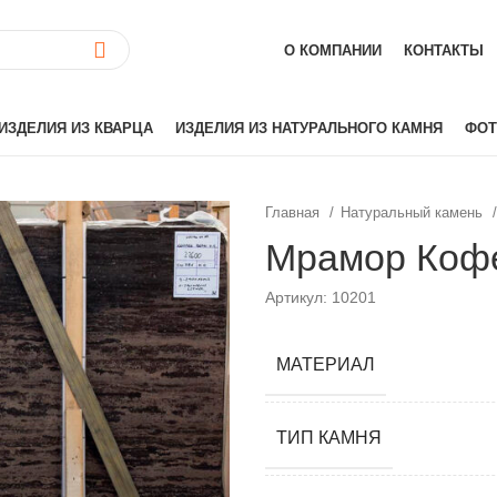
О КОМПАНИИ
КОНТАКТЫ
ИЗДЕЛИЯ ИЗ КВАРЦА
ИЗДЕЛИЯ ИЗ НАТУРАЛЬНОГО КАМНЯ
ФОТ
Главная
Натуральный камень
ай)
Akrilika
Мрамор Кофе
Hanex
Артикул: 10201
Grandex
аиль)
Corian
Hi-Macs
МАТЕРИАЛ
лия)
Montelli
Neomarm
ТИП КАМНЯ
й)
Staron
Tristone