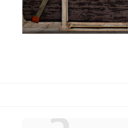
QuartzForms (Гер
Samsung Radianz
Корея)
Silestone (Испани
Smart Quartz (Кит
Stratos (Вьетнам)
Technistone (Чехи
Teltos (Китай)
Viatera (США)
Vicostone (Вьетна
Гранит
Кварцит
Мрамор
Оникс
Полудрагоценные