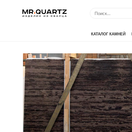
КАТАЛОГ КАМНЕЙ
Avant Quartz (Кит
Belenco (Турция)
Bitto (Китай)
Caesarstone (Изр
Cambria (США)
Compac (Португа
Crystal (Китай)
Etna Quartz (Кита
IDS (Китай)