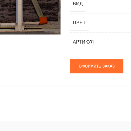
ВИД
мания)
 (Южная
ЦВЕТ
я)
ай)
АРТИКУЛ
я)
ОФОРМИТЬ ЗАКАЗ
м)
 камни