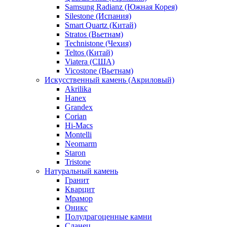
Samsung Radianz (Южная Корея)
Silestone (Испания)
Smart Quartz (Китай)
Stratos (Вьетнам)
Technistone (Чехия)
Teltos (Китай)
Viatera (США)
Vicostone (Вьетнам)
Искусственный камень (Акриловый)
Akrilika
Hanex
Grandex
Corian
Hi-Macs
Montelli
Neomarm
Staron
Tristone
Натуральный камень
Гранит
Кварцит
Мрамор
Оникс
Полудрагоценные камни
Сланец