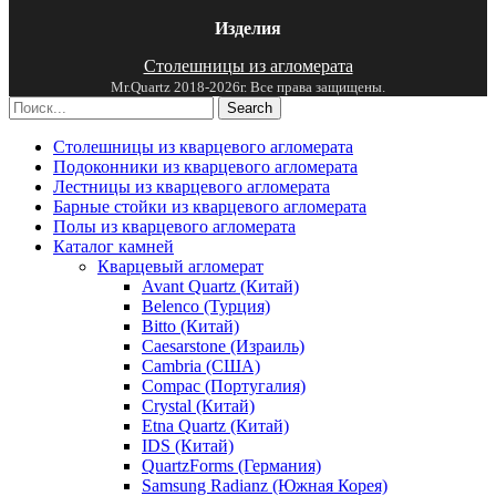
Изделия
Столешницы из агломерата
Mr.Quartz 2018-2026г. Все права защищены.
Search
Столешницы из кварцевого агломерата
Подоконники из кварцевого агломерата
Лестницы из кварцевого агломерата
Барные стойки из кварцевого агломерата
Полы из кварцевого агломерата
Каталог камней
Кварцевый агломерат
Avant Quartz (Китай)
Belenco (Турция)
Bitto (Китай)
Caesarstone (Израиль)
Cambria (США)
Compac (Португалия)
Crystal (Китай)
Etna Quartz (Китай)
IDS (Китай)
QuartzForms (Германия)
Samsung Radianz (Южная Корея)