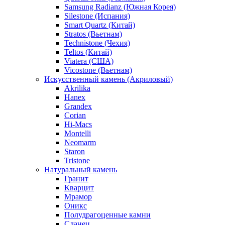
Samsung Radianz (Южная Корея)
Silestone (Испания)
Smart Quartz (Китай)
Stratos (Вьетнам)
Technistone (Чехия)
Teltos (Китай)
Viatera (США)
Vicostone (Вьетнам)
Искусственный камень (Акриловый)
Akrilika
Hanex
Grandex
Corian
Hi-Macs
Montelli
Neomarm
Staron
Tristone
Натуральный камень
Гранит
Кварцит
Мрамор
Оникс
Полудрагоценные камни
Сланец