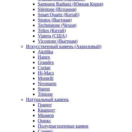
Samsung Radianz (Южная Корея)
Silestone (Испания)
Smart Quartz (Китай)
Stratos (Вьетнам)
Technistone (Чехия)
Teltos (Китай)
Viatera (США)
Vicostone (Вьетнам)
Искусственный камень (Акриловый)
Akrilika
Hanex
Grandex
Corian
Hi-Macs
Montelli
Neomarm
Staron
Tristone
Натуральный камень
Гранит
Кварцит
Мрамор
Оникс
Полудрагоценные камни
Сланец