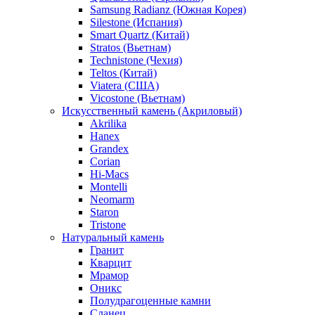
Samsung Radianz (Южная Корея)
Silestone (Испания)
Smart Quartz (Китай)
Stratos (Вьетнам)
Technistone (Чехия)
Teltos (Китай)
Viatera (США)
Vicostone (Вьетнам)
Искусственный камень (Акриловый)
Akrilika
Hanex
Grandex
Corian
Hi-Macs
Montelli
Neomarm
Staron
Tristone
Натуральный камень
Гранит
Кварцит
Мрамор
Оникс
Полудрагоценные камни
Сланец