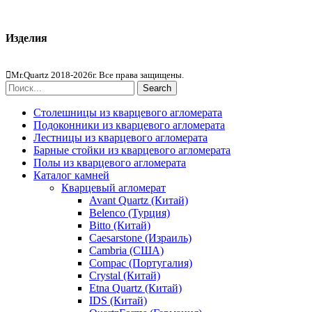
Кварцевый агломерат
Изделия
Столешницы из агломерата
Mr.Quartz 2018-2026г. Все права защищены.
Search
Столешницы из кварцевого агломерата
Подоконники из кварцевого агломерата
Лестницы из кварцевого агломерата
Барные стойки из кварцевого агломерата
Полы из кварцевого агломерата
Каталог камней
Кварцевый агломерат
Avant Quartz (Китай)
Belenco (Турция)
Bitto (Китай)
Caesarstone (Израиль)
Cambria (США)
Compac (Португалия)
Crystal (Китай)
Etna Quartz (Китай)
IDS (Китай)