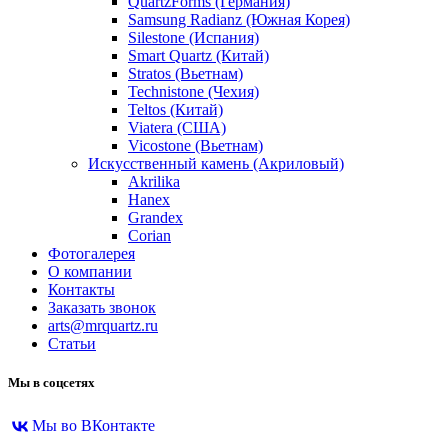
QuartzForms (Германия)
Samsung Radianz (Южная Корея)
Silestone (Испания)
Smart Quartz (Китай)
Stratos (Вьетнам)
Technistone (Чехия)
Teltos (Китай)
Viatera (США)
Vicostone (Вьетнам)
Искусственный камень (Акриловый)
Akrilika
Hanex
Grandex
Corian
Фотогалерея
О компании
Контакты
Заказать звонок
arts@mrquartz.ru
Статьи
Мы в соцсетях
Мы во ВКонтакте