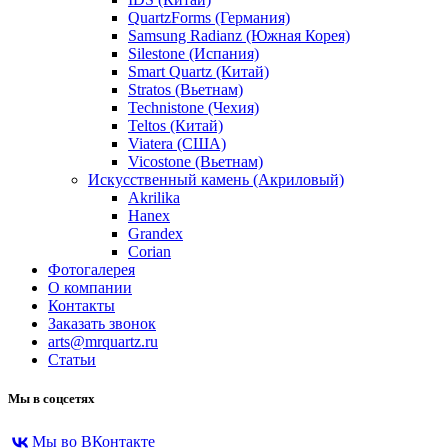
QuartzForms (Германия)
Samsung Radianz (Южная Корея)
Silestone (Испания)
Smart Quartz (Китай)
Stratos (Вьетнам)
Technistone (Чехия)
Teltos (Китай)
Viatera (США)
Vicostone (Вьетнам)
Искусственный камень (Акриловый)
Akrilika
Hanex
Grandex
Corian
Фотогалерея
О компании
Контакты
Заказать звонок
arts@mrquartz.ru
Статьи
Мы в соцсетях
Мы во ВКонтакте