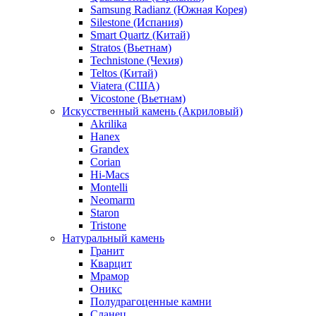
Samsung Radianz (Южная Корея)
Silestone (Испания)
Smart Quartz (Китай)
Stratos (Вьетнам)
Technistone (Чехия)
Teltos (Китай)
Viatera (США)
Vicostone (Вьетнам)
Искусственный камень (Акриловый)
Akrilika
Hanex
Grandex
Corian
Hi-Macs
Montelli
Neomarm
Staron
Tristone
Натуральный камень
Гранит
Кварцит
Мрамор
Оникс
Полудрагоценные камни
Сланец