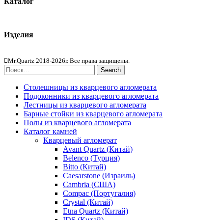
Каталог
Кварцевый агломерат
Изделия
Столешницы из агломерата
Mr.Quartz 2018-2026г. Все права защищены.
Search
Столешницы из кварцевого агломерата
Подоконники из кварцевого агломерата
Лестницы из кварцевого агломерата
Барные стойки из кварцевого агломерата
Полы из кварцевого агломерата
Каталог камней
Кварцевый агломерат
Avant Quartz (Китай)
Belenco (Турция)
Bitto (Китай)
Caesarstone (Израиль)
Cambria (США)
Compac (Португалия)
Crystal (Китай)
Etna Quartz (Китай)
IDS (Китай)