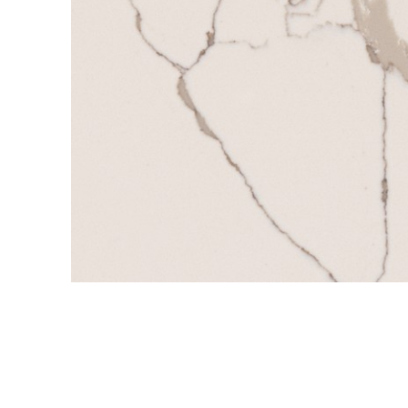
QuartzForms (Гер
Samsung Radianz
Корея)
Silestone (Испани
Smart Quartz (Кит
Stratos (Вьетнам)
Technistone (Чехи
Teltos (Китай)
Viatera (США)
Vicostone (Вьетна
Гранит
Кварцит
Мрамор
Оникс
Полудрагоценные