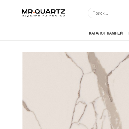
КАТАЛОГ КАМНЕЙ
Avant Quartz (Кит
Belenco (Турция)
Bitto (Китай)
Caesarstone (Изр
Cambria (США)
Compac (Португа
Crystal (Китай)
Etna Quartz (Кита
IDS (Китай)