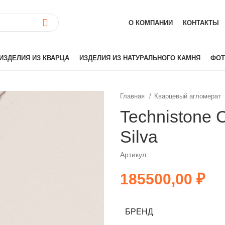
О КОМПАНИИ
КОНТАКТЫ
ИЗДЕЛИЯ ИЗ КВАРЦА
ИЗДЕЛИЯ ИЗ НАТУРАЛЬНОГО КАМНЯ
ФОТ
Главная
Кварцевый агломерат
ай)
Akrilika
Technistone C
Hanex
Silva
Grandex
аиль)
Corian
Артикул:
Hi-Macs
₽
лия)
Montelli
Neomarm
й)
Staron
БРЕНД
Tristone