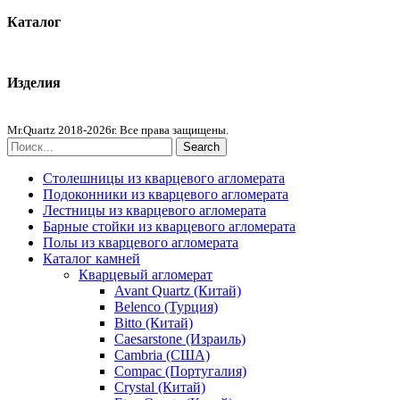
Каталог
Кварцевый агломерат
Изделия
Столешницы из агломерата
Mr.Quartz 2018-2026г. Все права защищены.
Search
Столешницы из кварцевого агломерата
Подоконники из кварцевого агломерата
Лестницы из кварцевого агломерата
Барные стойки из кварцевого агломерата
Полы из кварцевого агломерата
Каталог камней
Кварцевый агломерат
Avant Quartz (Китай)
Belenco (Турция)
Bitto (Китай)
Caesarstone (Израиль)
Cambria (США)
Compac (Португалия)
Crystal (Китай)