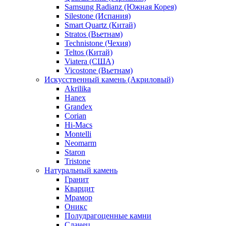
Samsung Radianz (Южная Корея)
Silestone (Испания)
Smart Quartz (Китай)
Stratos (Вьетнам)
Technistone (Чехия)
Teltos (Китай)
Viatera (США)
Vicostone (Вьетнам)
Искусственный камень (Акриловый)
Akrilika
Hanex
Grandex
Corian
Hi-Macs
Montelli
Neomarm
Staron
Tristone
Натуральный камень
Гранит
Кварцит
Мрамор
Оникс
Полудрагоценные камни
Сланец