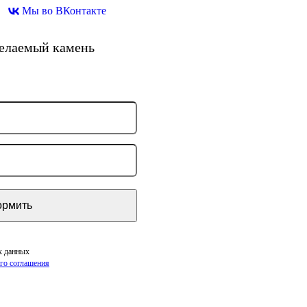
Мы во ВКонтакте
желаемый камень
х данных
го соглашения