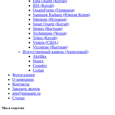
Etna Quartz (Китай)
IDS (Китай)
QuartzForms (Германия)
Samsung Radianz (Южная Корея)
Silestone (Испания)
Smart Quartz (Китай)
Stratos (Вьетнам)
Technistone (Чехия)
Teltos (Китай)
Viatera (США)
Vicostone (Вьетнам)
Искусственный камень (Акриловый)
Akrilika
Hanex
Grandex
Corian
Фотогалерея
О компании
Контакты
Заказать звонок
arts@mrquartz.ru
Статьи
Мы в соцсетях