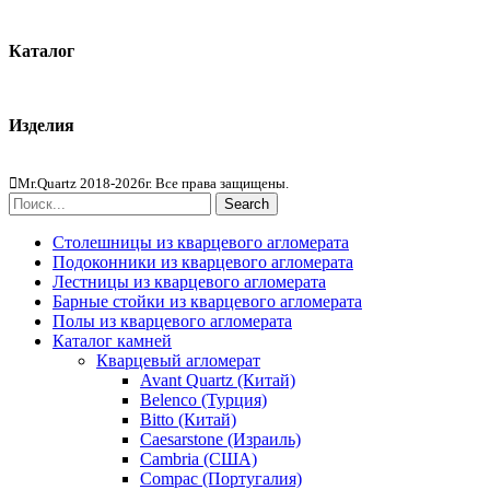
Контакты
Каталог
Кварцевый агломерат
Изделия
Столешницы из агломерата
Mr.Quartz 2018-2026г. Все права защищены.
Search
Столешницы из кварцевого агломерата
Подоконники из кварцевого агломерата
Лестницы из кварцевого агломерата
Барные стойки из кварцевого агломерата
Полы из кварцевого агломерата
Каталог камней
Кварцевый агломерат
Avant Quartz (Китай)
Belenco (Турция)
Bitto (Китай)
Caesarstone (Израиль)
Cambria (США)
Compac (Португалия)