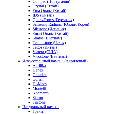
Compac (Португалия)
Crystal (Китай)
Etna Quartz (Китай)
IDS (Китай)
QuartzForms (Германия)
Samsung Radianz (Южная Корея)
Silestone (Испания)
Smart Quartz (Китай)
Stratos (Вьетнам)
Technistone (Чехия)
Teltos (Китай)
Viatera (США)
Vicostone (Вьетнам)
Искусственный камень (Акриловый)
Akrilika
Hanex
Grandex
Corian
Hi-Macs
Montelli
Neomarm
Staron
Tristone
Натуральный камень
Гранит