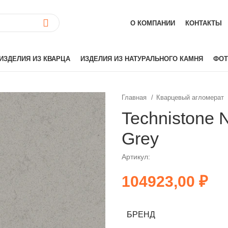
О КОМПАНИИ
КОНТАКТЫ
ИЗДЕЛИЯ ИЗ КВАРЦА
ИЗДЕЛИЯ ИЗ НАТУРАЛЬНОГО КАМНЯ
ФОТ
Главная
Кварцевый агломерат
ай)
Akrilika
Technistone N
Hanex
Grey
Grandex
аиль)
Corian
Артикул:
Hi-Macs
₽
лия)
Montelli
Neomarm
й)
Staron
БРЕНД
Tristone