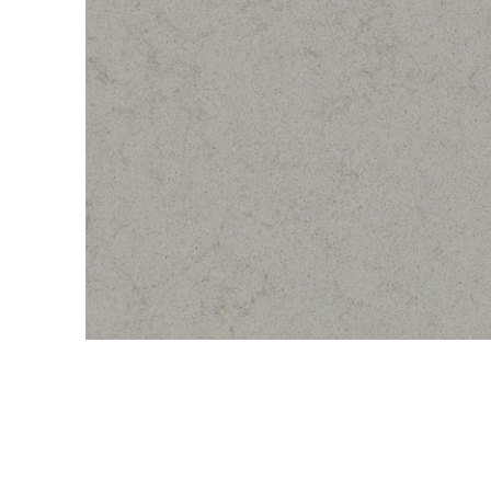
QuartzForms (Гер
Samsung Radianz
Корея)
Silestone (Испани
Smart Quartz (Кит
Stratos (Вьетнам)
Technistone (Чехи
Teltos (Китай)
Viatera (США)
Vicostone (Вьетна
Гранит
Кварцит
Мрамор
Оникс
Полудрагоценные