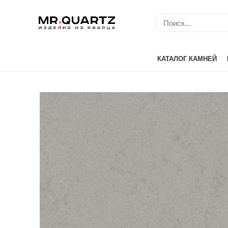
КАТАЛОГ КАМНЕЙ
Avant Quartz (Кит
Belenco (Турция)
Bitto (Китай)
Caesarstone (Изр
Cambria (США)
Compac (Португа
Crystal (Китай)
Etna Quartz (Кита
IDS (Китай)