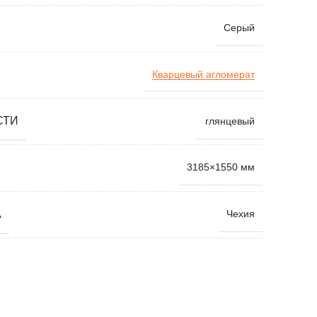
Серый
Кварцевый агломерат
СТИ
глянцевый
3185×1550 мм
А
Чехия