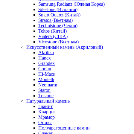
Samsung Radianz (Южная Корея)
Silestone (Испания)
Smart Quartz (Китай)
Stratos (Вьетнам)
Technistone (Чехия)
Teltos (Китай)
Viatera (США)
Vicostone (Вьетнам)
Искусственный камень (Акриловый)
Akrilika
Hanex
Grandex
Corian
Hi-Macs
Montelli
Neomarm
Staron
Tristone
Натуральный камень
Гранит
Кварцит
Мрамор
Оникс
Полудрагоценные камни
Сланец