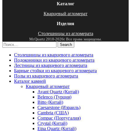
Каталог
Кварцевый агломерат
Изделия
Столешницы из агломерата
Mr.Quartz 2018-2026г. Все права защищены.
Search
Столешницы из кварцевого агломерата
Подоконники из кварцевого агломерата
Лестницы из кварцевого агломерата
Барные стойки из кварцевого агломерата
Полы из кварцевого агломерата
Каталог камней
Кварцевый агломерат
Avant Quartz (Китай)
Belenco (Турция)
Bitto (Китай)
Caesarstone (Израиль)
Cambria (США)
Compac (Португалия)
Crystal (Китай)
Etna Quartz (Китай)