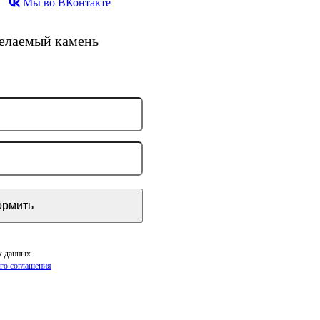
Мы во ВКонтакте
желаемый камень
х данных
го соглашения