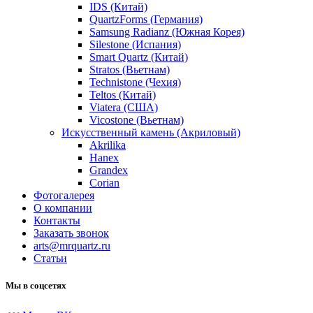
IDS (Китай)
QuartzForms (Германия)
Samsung Radianz (Южная Корея)
Silestone (Испания)
Smart Quartz (Китай)
Stratos (Вьетнам)
Technistone (Чехия)
Teltos (Китай)
Viatera (США)
Vicostone (Вьетнам)
Искусственный камень (Акриловый)
Akrilika
Hanex
Grandex
Corian
Фотогалерея
О компании
Контакты
Заказать звонок
arts@mrquartz.ru
Статьи
Мы в соцсетях