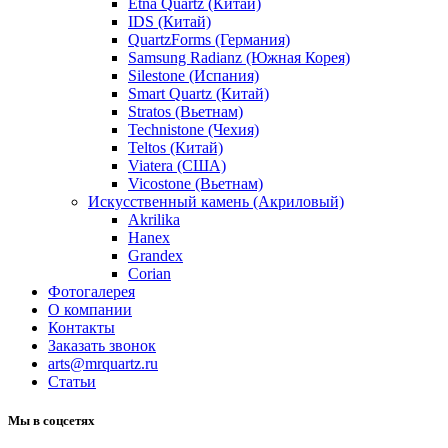
Etna Quartz (Китай)
IDS (Китай)
QuartzForms (Германия)
Samsung Radianz (Южная Корея)
Silestone (Испания)
Smart Quartz (Китай)
Stratos (Вьетнам)
Technistone (Чехия)
Teltos (Китай)
Viatera (США)
Vicostone (Вьетнам)
Искусственный камень (Акриловый)
Akrilika
Hanex
Grandex
Corian
Фотогалерея
О компании
Контакты
Заказать звонок
arts@mrquartz.ru
Статьи
Мы в соцсетях