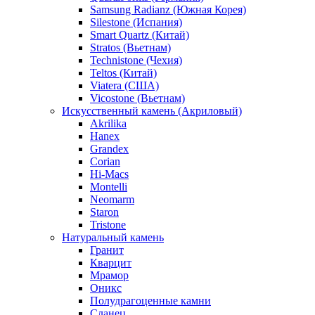
Samsung Radianz (Южная Корея)
Silestone (Испания)
Smart Quartz (Китай)
Stratos (Вьетнам)
Technistone (Чехия)
Teltos (Китай)
Viatera (США)
Vicostone (Вьетнам)
Искусственный камень (Акриловый)
Akrilika
Hanex
Grandex
Corian
Hi-Macs
Montelli
Neomarm
Staron
Tristone
Натуральный камень
Гранит
Кварцит
Мрамор
Оникс
Полудрагоценные камни
Сланец