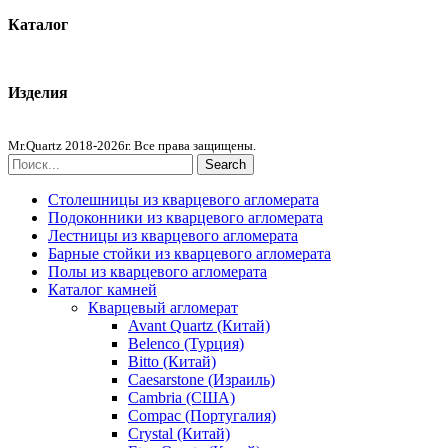
Каталог
Кварцевый агломерат
Изделия
Столешницы из агломерата
Mr.Quartz 2018-2026г. Все права защищены.
Search
Столешницы из кварцевого агломерата
Подоконники из кварцевого агломерата
Лестницы из кварцевого агломерата
Барные стойки из кварцевого агломерата
Полы из кварцевого агломерата
Каталог камней
Кварцевый агломерат
Avant Quartz (Китай)
Belenco (Турция)
Bitto (Китай)
Caesarstone (Израиль)
Cambria (США)
Compac (Португалия)
Crystal (Китай)