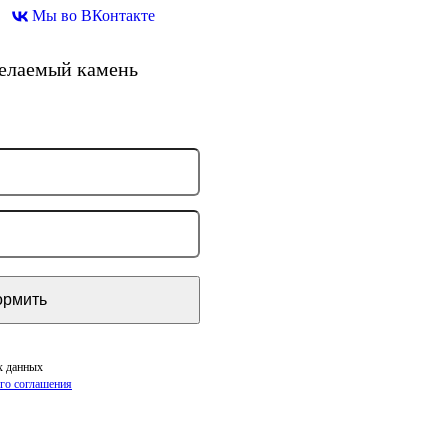
Мы во ВКонтакте
желаемый камень
х данных
го соглашения